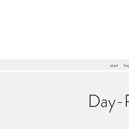
start
hej
Day-R