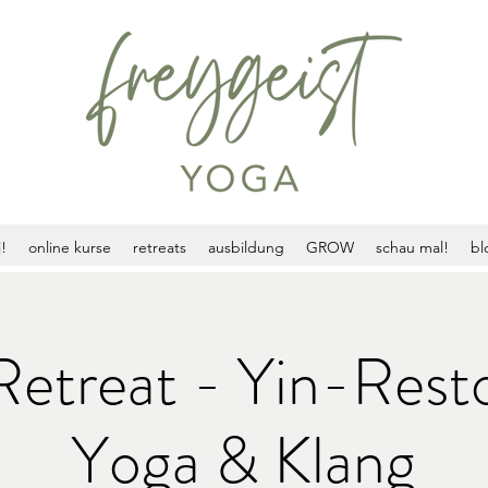
!
online kurse
retreats
ausbildung
GROW
schau mal!
bl
etreat - Yin-Resto
Yoga & Klang