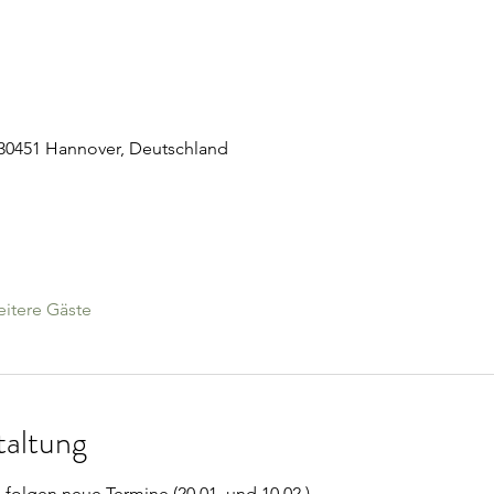
 30451 Hannover, Deutschland
itere Gäste
taltung
folgen neue Termine (20.01. und 10.02.).