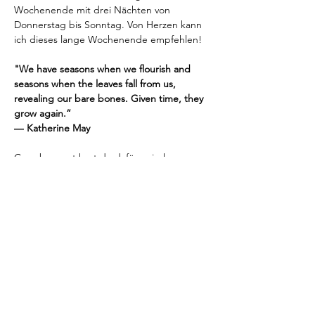
Wochenende mit drei Nächten von 
Donnerstag bis Sonntag. Von Herzen kann 
ich dieses lange Wochenende empfehlen!
"We have seasons when we flourish and 
seasons when the leaves fall from us, 
revealing our bare bones. Given time, they 
grow again.”
― Katherine May
Ganz bewusst hast du dafür zwischen 
unseren gemeinsamen Einheiten auch Zeit 
für dich. Ich habe dafür einen ganz 
besonderen Ort gefunden: den 
Stimbekhof bei Bispingen. Hier kannst du 
es dir in der schönen, dunklen Jahreszeit 
richtig gemütlich machen: am Kamin oder 
in der neuen Sauna entspannen, Zeit im 
Leseraum…
Mehr anzeigen