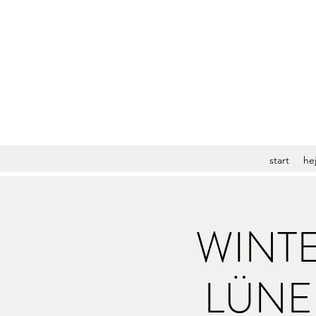
start
hej
WINTE
LÜNE