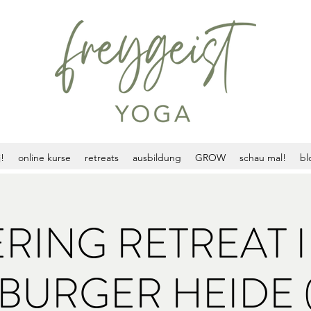
!
online kurse
retreats
ausbildung
GROW
schau mal!
bl
RING RETREAT 
BURGER HEIDE (