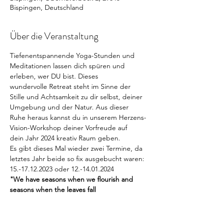
Bispingen, Deutschland
Über die Veranstaltung
Tiefenentspannende Yoga-Stunden und 
Meditationen lassen dich spüren und 
erleben, wer DU bist. Dieses 
wundervolle Retreat steht im Sinne der 
Stille und Achtsamkeit zu dir selbst, deiner 
Umgebung und der Natur. Aus dieser 
Ruhe heraus kannst du in unserem Herzens-
Vision-Workshop deiner Vorfreude auf 
dein Jahr 2024 kreativ Raum geben.
Es gibt dieses Mal wieder zwei Termine, da 
letztes Jahr beide so fix ausgebucht waren: 
15.-17.12.2023 oder 12.-14.01.2024 
"We have seasons when we flourish and 
seasons when the leaves fall
from us, revealing our bare bones. Given 
time, they grow again.”