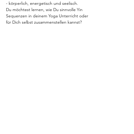
- körperlich, energetisch und seelisch.
Du möchtest lernen, wie Du sinnvolle Yin 
Sequenzen in deinem Yoga Unterricht oder 
für Dich selbst zusammenstellen kannst? 
Dazu möchtest Du ein tiefgreifendes 
Verständnis und Hintergrundwissen zu dem 
Thema haben? Dann bist Du bei uns genau 
richtig! In dieser Ausbildung bekommst du 
einen tiefen Einblick in die Wirksamkeit 
dieser besonderen Yoga Praxis…
Mehr anzeigen
Diese Veranstaltung teilen