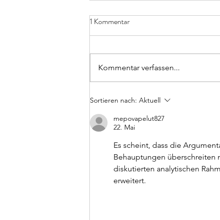
Gedanken und Symptomen mit
1 Kommentar
dem Körper begegnen
You can’t think yourself out of a
box that’s made of thought. Wir
Kommentar verfassen...
können uns nicht mit Gedanken
aus unseren Gedankenstrudeln
herauswinden. Es bleibt immer
Sortieren nach:
Aktuell
eine Beschränkung, weil wir nie
mepovapelut827
das ganze Bil
22. Mai
Es scheint, dass die Argument
Behauptungen überschreiten ni
diskutierten analytischen Rahm
erweitert.