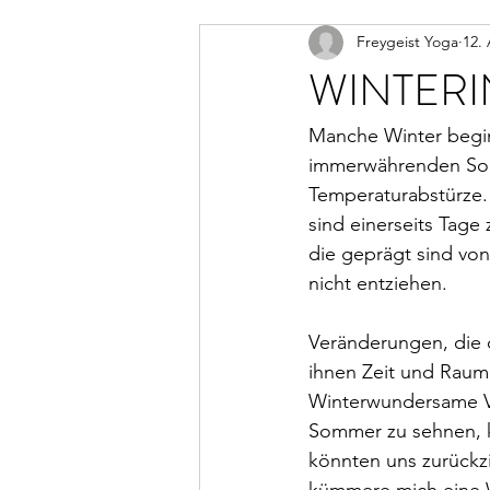
Freygeist Yoga
12. 
WINTER
Manche Winter begi
immerwährenden Somm
Temperaturabstürze.
sind einerseits Tage
die geprägt sind von
nicht entziehen.
Veränderungen, die d
ihnen Zeit und Raum
Winterwundersame V
Sommer zu sehnen, k
könnten uns zurückzi
kümmere mich eine W