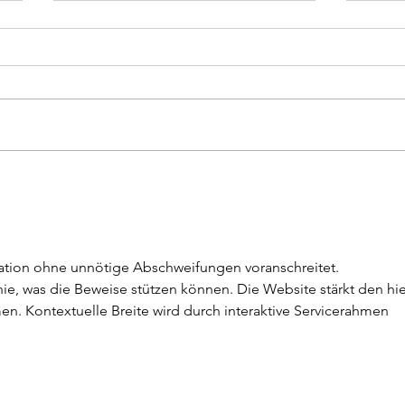
WUNDERVOLLE FRAU
GEW
Da ist er endlich - unser Frühling,
- abe
der hundert Wunder hat! Was
Gewoh
wird er uns zeigen? Vielleicht mal
sofort
etwas, das wir nicht planen,
Ich sc
unbedingt wollen oder der
morge
nächste, logische Schritt wäre.Ich
weiß, unser
ation ohne unnötige Abschweifungen voranschreitet. 
e, was die Beweise stützen können. Die Website stärkt den hie
en. Kontextuelle Breite wird durch interaktive Servicerahmen 