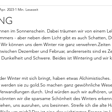
Apr. 2023
1 Min. Lesezeit
ING
nnen im Sonnenschein. Dabei träumen wir von einem Le
ers - aber neben dem Licht gibt es auch Schatten, Du
 Wir können uns dem Winter nie ganz verwehren.Zeiten 
 zwischen Dezember und Februar, andererseits sind es Ze
 Dunkelheit und Schwere. Beides ist Wintering und wir 
er Winter mit sich bringt, haben etwas Alchimistisches
 werden sie zu gold.So machen ganz gewöhnliche Wese
erwandlungen durch. Und würden auch wir aufhören, un
önnten wir die sparsame Schönheit des Winters erkenn
ehen, uns ausruhen, uns besinnen. Streife ich die alte H
eile um mich? Das ist eine der wichtigsten Fragen im 