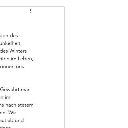
ben des 
nkelheit, 
des Winters 
iten im Leben, 
können uns 
. Gewährt man 
n im 
s nach stetem 
en. Wir 
aut ab und 
Leben.